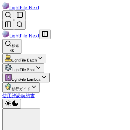
LightFile Next
LightFile Next
検索
⌘
K
LightFile Batch
LightFile Shot
LightFile Lambda
移行ガイド
使用許諾契約書