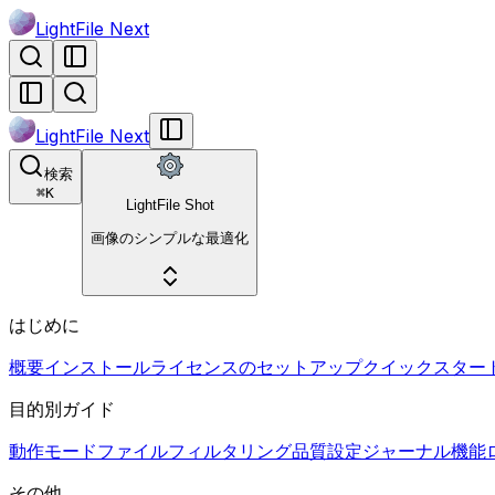
LightFile Next
LightFile Next
検索
⌘
K
LightFile Shot
画像のシンプルな最適化
はじめに
概要
インストール
ライセンスのセットアップ
クイックスター
目的別ガイド
動作モード
ファイルフィルタリング
品質設定
ジャーナル機能
その他