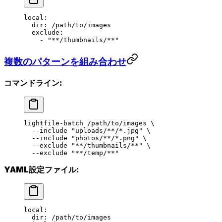
local
:
  dir
: 
/path/to/images
  exclude
:
    - 
"**/thumbnails/**"
複数のパターンを組み合わせ
コマンドライン:
lightfile-batch
 /path/to/images
 \
  --include
 "uploads/**/*.jpg"
 \
  --include
 "photos/**/*.png"
 \
  --exclude
 "**/thumbnails/**"
 \
  --exclude
 "**/temp/**"
YAML設定ファイル:
local
:
  dir
: 
/path/to/images