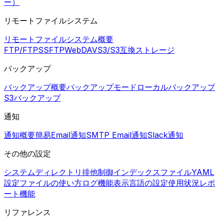
ー）
リモートファイルシステム
リモートファイルシステム概要
FTP/FTPS
SFTP
WebDAV
S3/S3互換ストレージ
バックアップ
バックアップ概要
バックアップモード
ローカルバックアップ
S3バックアップ
通知
通知概要
簡易Email通知
SMTP Email通知
Slack通知
その他の設定
システムディレクトリ
排他制御
インデックスファイル
YAML
設定ファイルの使い方
ログ機能
表示言語の設定
使用状況レポ
ート機能
リファレンス