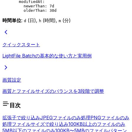
  modifiedAt
:
    newerThan
: 
7d
    olderThan
: 
30d
時間単位
:
(日),
(時間),
(分)
d
h
m
クイックスタート
LightFile Batchの基本的な使い方と実用例
画質設定
画質とファイルサイズのバランスを3段階で調整
目次
拡張子で絞り込み
JPEGファイルのみ処理
PNGファイルのみ
処理
ファイルサイズで絞り込み
100KB以上のファイルのみ
5MB以下のファイルのみ
100KB〜5MBのファイル
パターン