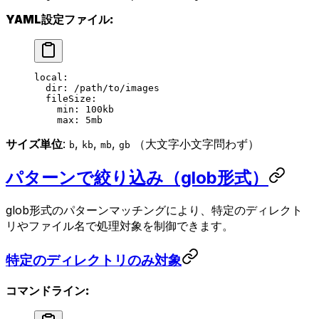
YAML設定ファイル:
local
:
  dir
: 
/path/to/images
  fileSize
:
    min
: 
100kb
    max
: 
5mb
サイズ単位
:
,
,
,
（大文字小文字問わず）
b
kb
mb
gb
パターンで絞り込み（glob形式）
glob形式のパターンマッチングにより、特定のディレクト
リやファイル名で処理対象を制御できます。
特定のディレクトリのみ対象
コマンドライン: