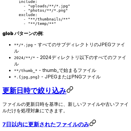
  include
:
    - 
"uploads/**/*.jpg"
    - 
"photos/**/*.png"
  exclude
:
    - 
"**/thumbnails/**"
    - 
"**/temp/**"
glob パターンの例
:
- すべてのサブディレクトリのJPEGファイ
**/*.jpg
ル
- 2024ディレクトリ以下のすべてのファイ
2024/**/*
ル
- thumb_で始まるファイル
**/thumb_*
- JPEGまたはPNGファイル
*.{jpg,png}
更新日時で絞り込み
ファイルの更新日時を基準に、新しいファイルや古いファイ
ルだけを処理対象にできます。
7日以内に更新されたファイルのみ