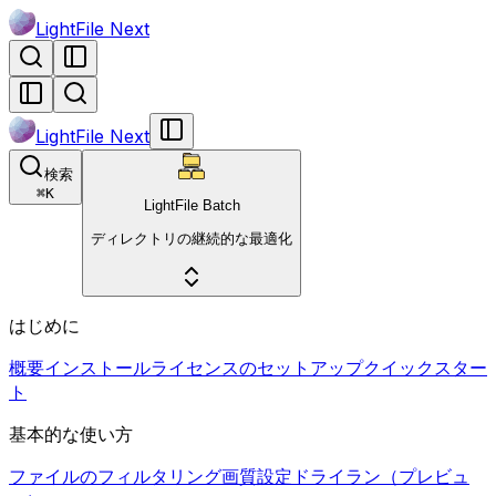
LightFile Next
LightFile Next
検索
⌘
K
LightFile Batch
ディレクトリの継続的な最適化
はじめに
概要
インストール
ライセンスのセットアップ
クイックスター
ト
基本的な使い方
ファイルのフィルタリング
画質設定
ドライラン（プレビュ