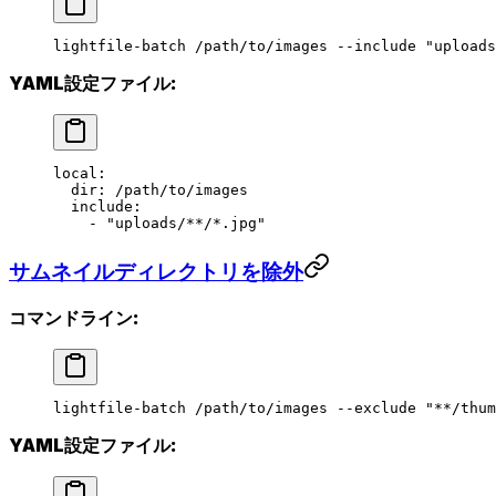
lightfile-batch
 /path/to/images
 --include
 "uploads
YAML設定ファイル:
local
:
  dir
: 
/path/to/images
  include
:
    - 
"uploads/**/*.jpg"
サムネイルディレクトリを除外
コマンドライン:
lightfile-batch
 /path/to/images
 --exclude
 "**/thum
YAML設定ファイル: