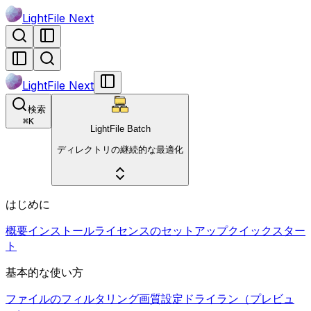
LightFile Next
LightFile Next
検索
⌘
K
LightFile Batch
ディレクトリの継続的な最適化
はじめに
概要
インストール
ライセンスのセットアップ
クイックスター
ト
基本的な使い方
ファイルのフィルタリング
画質設定
ドライラン（プレビュ