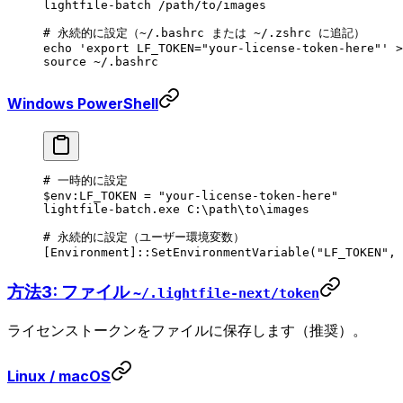
lightfile-batch
 /path/to/images
# 永続的に設定（~/.bashrc または ~/.zshrc に追記）
echo
 'export LF_TOKEN="your-license-token-here"'
 >
source
 ~/.bashrc
Windows PowerShell
# 一時的に設定
$
env:
LF_TOKEN 
=
 "your-license-token-here"
lightfile-batch.exe
 C:\path\to\images
# 永続的に設定（ユーザー環境変数）
[
Environment
]::SetEnvironmentVariable(
"LF_TOKEN"
,
 
方法3: ファイル
~/.lightfile-next/token
ライセンストークンをファイルに保存します（推奨）。
Linux / macOS