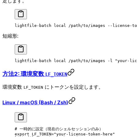
定します。
lightfile-batch
 local
 /path/to/images
 --license-to
短縮形:
lightfile-batch
 local
 /path/to/images
 -l
 "your-lic
方法2: 環境変数
LF_TOKEN
環境変数
にトークンを設定します。
LF_TOKEN
Linux / macOS (Bash / Zsh)
# 一時的に設定（現在のシェルセッションのみ）
export
 LF_TOKEN
=
"your-license-token-here"