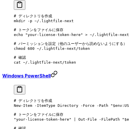
# ディレクトリを作成
mkdir
 -p
 ~/.lightfile-next
# トークンをファイルに保存
echo
 "your-license-token-here"
 >
 ~/.lightfile-next
# パーミッションを設定（他のユーザーから読めないようにする）
chmod
 600
 ~/.lightfile-next/token
# 確認
cat
 ~/.lightfile-next/token
Windows PowerShell
# ディレクトリを作成
New-Item
 -
ItemType Directory 
-
Force 
-
Path 
"
$
env:
US
# トークンをファイルに保存
"your-license-token-here"
 |
 Out-File
 -
FilePath 
"
$
e
# 確認