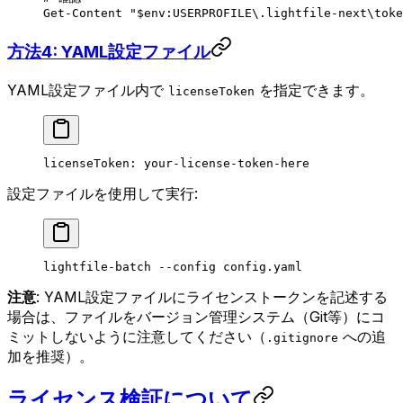
Get-Content
 "
$
env:
USERPROFILE
\.lightfile-next\toke
方法4: YAML設定ファイル
YAML設定ファイル内で
を指定できます。
licenseToken
licenseToken
: 
your-license-token-here
設定ファイルを使用して実行:
lightfile-batch
 --config
 config.yaml
注意
: YAML設定ファイルにライセンストークンを記述する
場合は、ファイルをバージョン管理システム（Git等）にコ
ミットしないように注意してください（
への追
.gitignore
加を推奨）。
ライセンス検証について