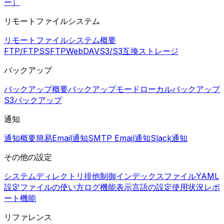
ー）
リモートファイルシステム
リモートファイルシステム概要
FTP/FTPS
SFTP
WebDAV
S3/S3互換ストレージ
バックアップ
バックアップ概要
バックアップモード
ローカルバックアップ
S3バックアップ
通知
通知概要
簡易Email通知
SMTP Email通知
Slack通知
その他の設定
システムディレクトリ
排他制御
インデックスファイル
YAML
設定ファイルの使い方
ログ機能
表示言語の設定
使用状況レポ
ート機能
リファレンス