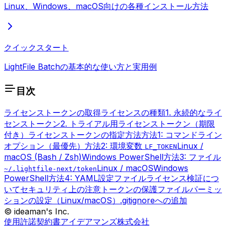
Linux、Windows、macOS向けの各種インストール方法
クイックスタート
LightFile Batchの基本的な使い方と実用例
目次
ライセンストークンの取得
ライセンスの種類
1. 永続的なライ
センストークン
2. トライアル用ライセンストークン（期限
付き）
ライセンストークンの指定方法
方法1: コマンドライン
オプション（最優先）
方法2: 環境変数
Linux /
LF_TOKEN
macOS (Bash / Zsh)
Windows PowerShell
方法3: ファイル
Linux / macOS
Windows
~/.lightfile-next/token
PowerShell
方法4: YAML設定ファイル
ライセンス検証につ
いて
セキュリティ上の注意
トークンの保護
ファイルパーミッ
ションの設定（Linux/macOS）
.gitignoreへの追加
© ideaman's Inc.
使用許諾契約書
アイデアマンズ株式会社